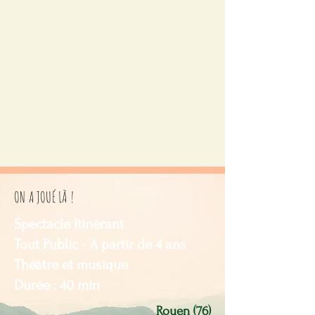
ON A JOUÉ LÀ !
Spectacle Itinérant
Tout Public - A partir de 4 ans
Théâtre et musique
Durée : 40 min
Rouen (76)