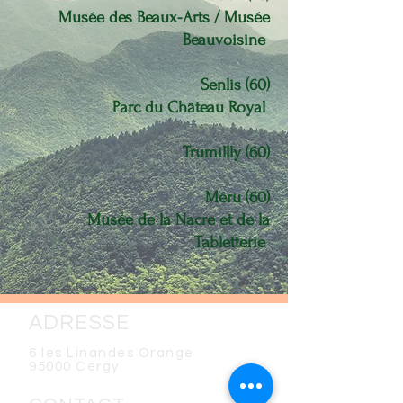
Musée des Beaux-Arts / Musée
Beauvoisine
Senlis (60)
Parc du Château Royal
Trumillly (60)
Méru (60)
Musée de la Nacre et de la
Tabletterie
ADRESSE
6 les Linandes Orange
95000 Cergy