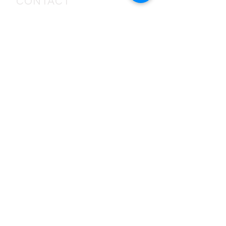
CONTACT
3coupsloeuvre@
gmail.com
Je souhaite être informé.e
des prochains événements de
la Cie :
S'ABONNER