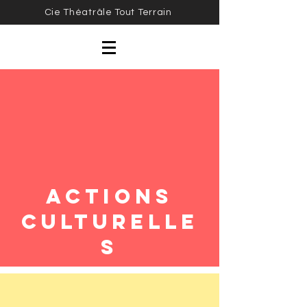
Cie Théatrâle Tout Terrain
Actions
Culturelle
s