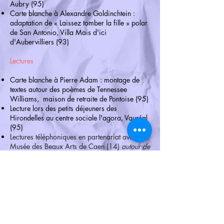
Aubry (95)
Carte blanche à Alexandre Goldinchtein :
adaptation de « Laissez tomber la fille » polar
de San Antonio, Villa Mais d'ici
d'Aubervilliers (93)
Lectures
Carte blanche à Pierre Adam : montage de
textes autour des poèmes de Tennessee
Williams, maison de retraite de Pontoise (95)
Lecture lors des petits déjeuners des
Hirondelles au centre sociale l'agora, Vauréal
(95)
Lectures téléphoniques en partenariat avec le
Musée des Beaux Arts de Caen (14)
autour de
l’exposition "Les villes Ardentes"
Cycles spectacles
Cycle "Alice au pays des Merveilles" :
"Fête de la Reine de Cœur" (lecture, spectacle,
performance, ateliers etc) à l'école Ella,