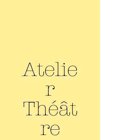
Atelie
r
Théât
re