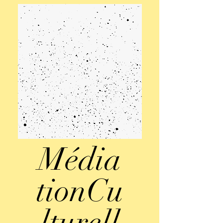
Média
tionCu
lturell