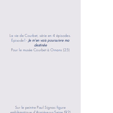
La vie de Courbet, série en 4 épisodes.
Episode1-
Je m'en vais poursuivre ma
destinée
Pour le musée Courbet à Ornans (25)
Sur le peintre Paul Signac figure
emblématique d'Aisnière-sur-Seine (92)