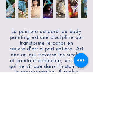
La peinture corporel ou body
painting est une discipline qui
transforme le corps en
œuvre
d'art à part entière. Art
ancien qui traverse les siècles
et pourtant éphémère, unique,
qui ne vit que dans l'instant de
la
représentation
. Il évolue
avec son temps et mélange les
genres et les techniques,
donnant une nouvelle
dimension artistique.
A travers les motifs, les
trompe l'
œil, l'abstrait qui
se
dessine sur la peau apparaît la
mer se déchaîner, l'éclosion