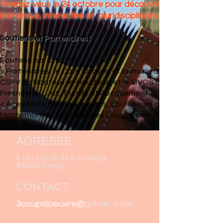
Rendez-vous le 24 octobre pour découvrir cette création
immersive, interactive et pluridisciplinaire !
Soutiens et Partenaires :
Soutenu par la CCPV
< Partenaires : le Café Citoyen et la mairie d'Auger Saint-Vinc
CSPV de Nanteuil-le-Haudouin et le SIVOS d'Auger-Saint-Vin
Fresnoy-le-Luat, Trumilly et Rocquemont.
< Avec l'aide des habitant.e.s, couturières de Fresnoy le Luat
Machemont et bien d'autres coups de main artistique locaux..
ADRESSE
6 les Linandes Orange
95000 Cergy
CONTACT
3coupsloeuvre@
gmail.com