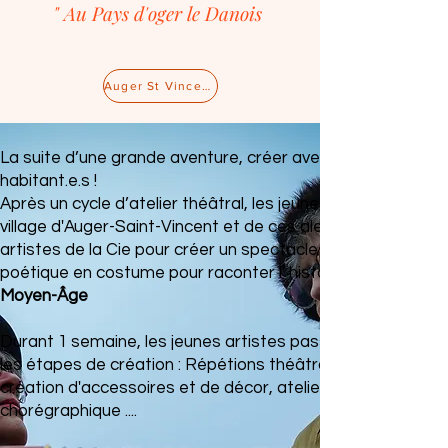
" Au Pays d'oger le Danois
Auger St Vincent (60) / 24 Octobre
La suite d’une grande aventure, créer avec et pour les
habitant.e.s !
Après un cycle d’atelier théâtral, les jeunes artistes en he
village d'Auger-Saint-Vincent et de ces alentours rejoignen
artistes de la Cie pour créer un spectacle unique : Une fre
poétique en costume pour raconter l' histoires du village 
Moyen-Âge
Durant 1 semaine, les jeunes artistes passeront par tout
les étapes de création : Répétions théâtrale,
création d'accessoires et de décor, atelier musicale et pr
chorégraphique ....