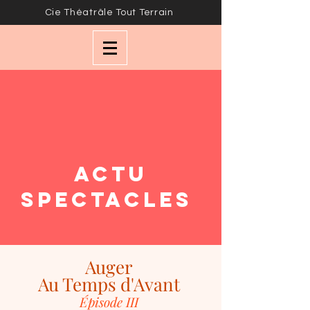
Cie Théatrâle Tout Terrain
ACTU
SPECTACLES
Auger
Au Temps d'Avant
Épisode III