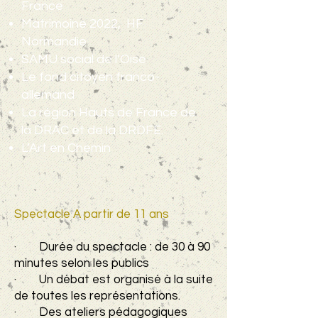
France
Matrimoine 2022, HF
Normandie
SAMU social de l’Oise
Le fond citoyen franco-
allemand
La région Hauts de France de
la DRAC et de la DRDFE.
L’Art en Chemin
Spectacle A partir de 11 ans
· Durée du spectacle : de 30 à 90
minutes selon les publics
· Un débat est organisé à la suite
de toutes les représentations.
· Des ateliers pédagogiques