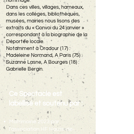
hommage.
Dans ces villes, villages, hameaux,
dans les collèges, bibliothèques,
musées, mairies nous lisons des
extraits du « Convoi du 24 j
anvier »
correspondant à la biographie de la
Déportée locale.
Notamment à Oradour (17) :
Madeleine Normand, A Paris (75
) :
Suzanne Lasne, A Bourges (18) :
Gabrielle Bergin.
Ce Spectacle est
labellisé et soutenu par :
Matrimoine 2023 par
l’association HF Hauts-de-