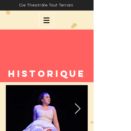
Cie Théatrâle Tout Terrain
historique