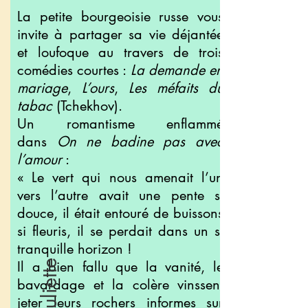
La petite bourgeoisie russe vous
invite à partager sa vie déjantée
et loufoque au travers de trois
comédies courtes :
La demande en
mariage
,
L’ours
,
Les méfaits du
tabac
(Tchekhov).
Un romantisme enflammé
dans
On ne badine pas avec
l’amour
:
« Le vert qui nous amenait l’un
vers l’autre avait une pente si
douce, il était entouré de buissons
si fleuris, il se perdait dans un si
tranquille horizon !
Il a bien fallu que la vanité, le
bavardage et la colère vinssent
jeter leurs rochers informes sur