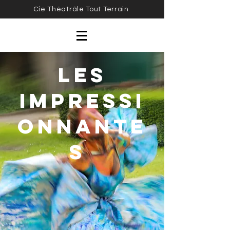
Cie Théatrâle Tout Terrain
LES
IMPRESSI
ONnANTE
S